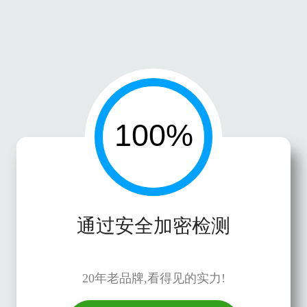
通过安全加密检测
20年老品牌,看得见的实力!